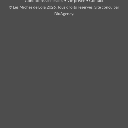
Conditions Générales
•
Vie privée
•
Contact
© Les Miches de Lola 2026, Tous droits réservés. Site conçu par
BluAgency
.