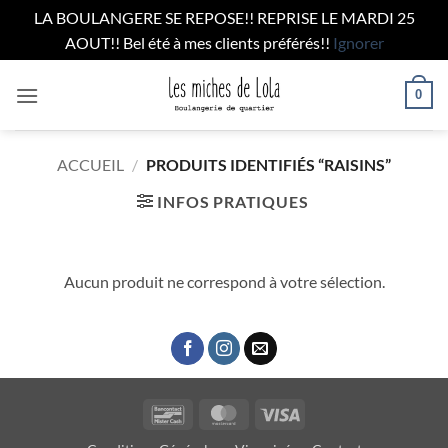
LA BOULANGERE SE REPOSE!! REPRISE LE MARDI 25
AOUT!! Bel été à mes clients préférés!!
Ignorer
Passer
0
au
contenu
ACCUEIL
/
PRODUITS IDENTIFIÉS “RAISINS”
INFOS PRATIQUES
Aucun produit ne correspond à votre sélection.
Bancontact
MasterCard
Visa