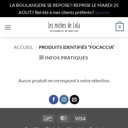
LA BOULANGERE SE REPOSE!! REPRISE LE MARDI 25
AOUT!! Bel été à mes clients préférés!!
Ignorer
Passer
0
au
contenu
ACCUEIL
/
PRODUITS IDENTIFIÉS “FOCACCIA”
INFOS PRATIQUES
Aucun produit ne correspond à votre sélection.
Bancontact
MasterCard
Visa