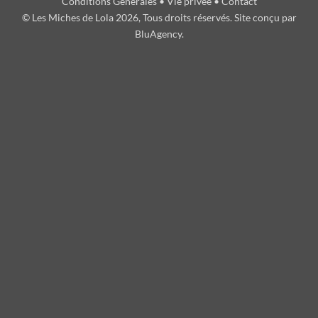
Conditions Générales
•
Vie privée
•
Contact
© Les Miches de Lola 2026, Tous droits réservés. Site conçu par
BluAgency
.