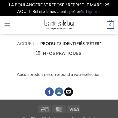
LA BOULANGERE SE REPOSE!! REPRISE LE MARDI 25
AOUT!! Bel été à mes clients préférés!!
Ignorer
Passer
0
au
contenu
ACCUEIL
/
PRODUITS IDENTIFIÉS “FÊTES”
INFOS PRATIQUES
Aucun produit ne correspond à votre sélection.
Bancontact
MasterCard
Visa