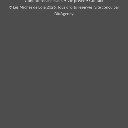
Conditions Générales
•
Vie privée
•
Contact
© Les Miches de Lola 2026, Tous droits réservés. Site conçu par
BluAgency
.