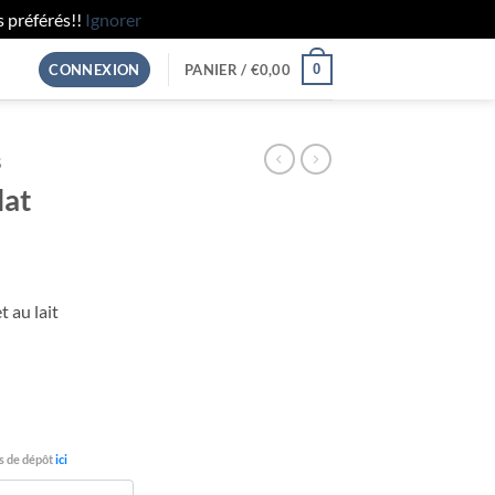
préférés!!
Ignorer
0
CONNEXION
PANIER /
€
0,00
S
lat
t au lait
ts de dépôt
ici