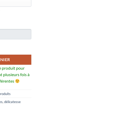
NIER
 produit pour
t plusieurs fois à
fférentes
produits
es
,
délicatesse