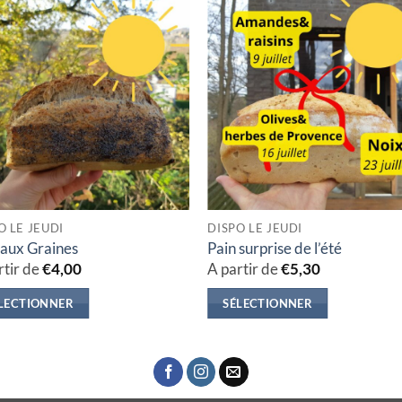
O LE JEUDI
DISPO LE JEUDI
 aux Graines
Pain surprise de l’été
rtir de
€
4,00
A partir de
€
5,30
LECTIONNER
SÉLECTIONNER
Ce
uit
produit
a
ieurs
plusieurs