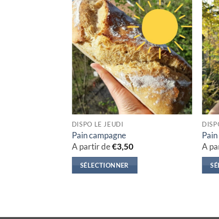
DISPO LE JEUDI
DISP
Pain campagne
Pain
A partir de
€
3,50
A pa
SÉLECTIONNER
SÉ
Ce
Ce
produit
prod
a
a
plusieurs
plus