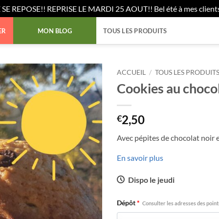
 REPOSE!! REPRISE LE MARDI 25 AOUT!! Bel été à mes clients 
TOUS LES PRODUITS
ER
MON BLOG
ACCUEIL
/
TOUS LES PRODUIT
Cookies au choco
2,50
€
Avec pépites de chocolat noir e
En savoir plus
Dispo le jeudi
Dépôt
*
Consulter les adresses des poin