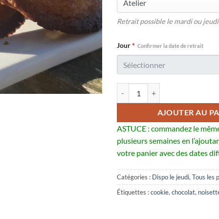
Retrait possible le mardi ou jeudi
Jour
*
Confirmer la date de retrait
quantité de Cookies au chocolat
AJOUTER AU PA
ASTUCE : commandez le même
plusieurs semaines en l’ajoutan
votre panier avec des dates di
Catégories :
Dispo le jeudi
,
Tous les 
Étiquettes :
cookie
,
chocolat
,
noisett